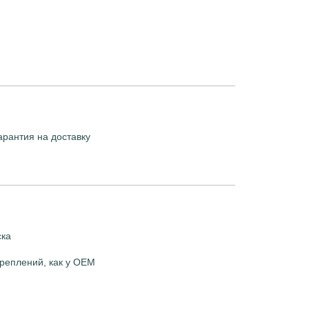
арантия на доставку
ска
реплений, как у OEM