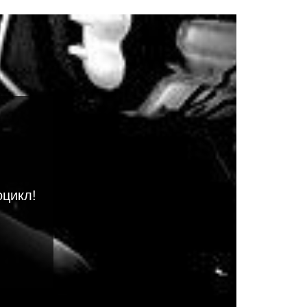
оцикл!