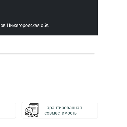
"Отлич
сервис
качест
нов Нижегородская обл.
– Серг
Гарантированная
совместимость