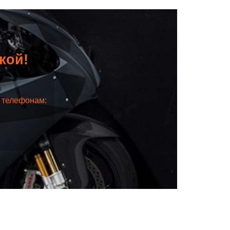
дкой!
о телефонам: