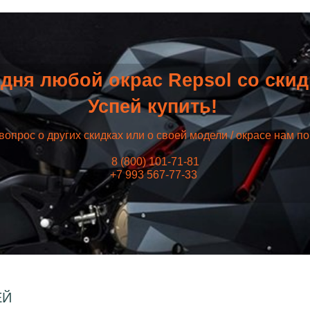
дня любой окрас Repsol со ски
Успей купить!
вопрос о других скидках или о своей модели / окрасе нам п
8 (800) 101-71-81
+7 993 567-77-33
ЕЙ