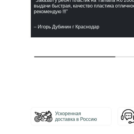
"Заказал у ребят пластик на Yamaha R6 2008
выдачи быстрая, качество пластика отлично
рекомендую !!!"
– Игорь Дубинин г Краснодар
Ускоренная
доставка в Россию