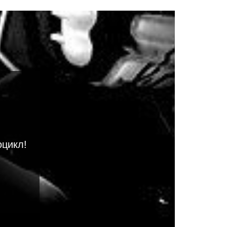
оцикл!