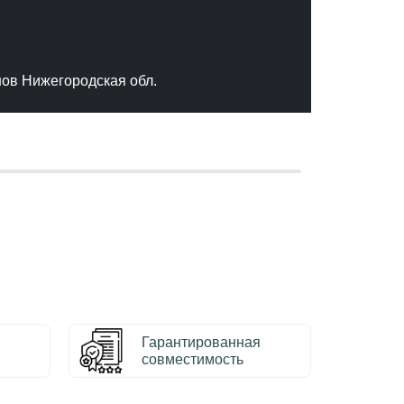
"Отлич
сервис
качест
нов Нижегородская обл.
– Серг
Гарантированная
совместимость