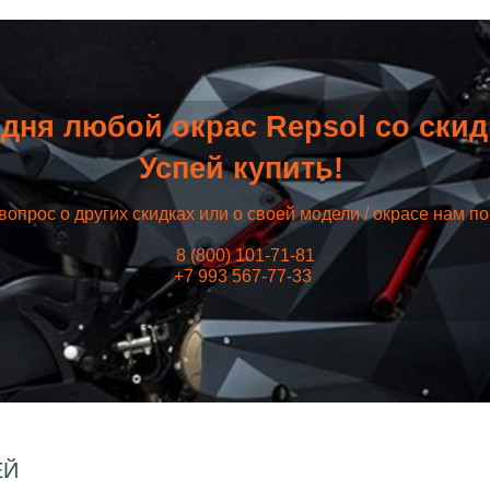
дня любой окрас Repsol со ски
Успей купить!
вопрос о других скидках или о своей модели / окрасе нам п
8 (800) 101-71-81
+7 993 567-77-33
ЕЙ