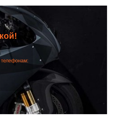
дкой!
о телефонам: