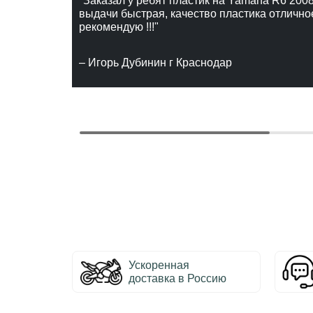
"Заказал у ребят пластик на Yamaha R6 2008
выдачи быстрая, качество пластика отлично
рекомендую !!!"
– Игорь Дубинин г Краснодар
Ускоренная
доставка в Россию