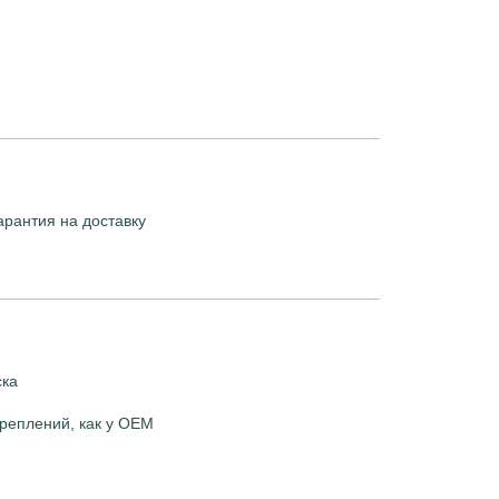
арантия на доставку
ска
реплений, как у OEM