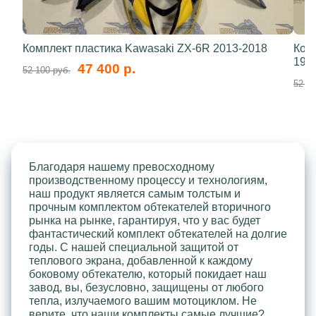
Комплект пластика Kawasaki ZX-6R 2013-2018
Ком
199
47 400 р.
52 100 руб.
52 10
Благодаря нашему превосходному
производственному процессу и технологиям,
наш продукт является самым толстым и
прочным комплектом обтекателей вторичного
рынка на рынке, гарантируя, что у вас будет
фантастический комплект обтекателей на долгие
годы. С нашей специальной защитой от
теплового экрана, добавленной к каждому
боковому обтекателю, который покидает наш
завод, вы, безусловно, защищены от любого
тепла, излучаемого вашим мотоциклом. Не
верите, что наши комплекты самые лучшие?