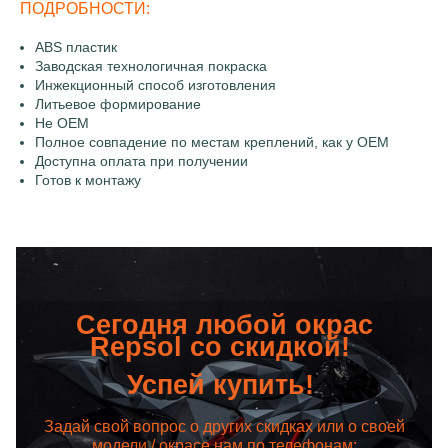
ПОДРОБНОСТИ:
ABS пластик
Заводская технологичная покраска
Инжекционный способ изготовления
Литьевое формирование
Не OEM
Полное совпадение по местам креплений, как у OEM
Доступна оплата при получении
Готов к монтажу
Сегодня любой окрас
Repsol со скидкой!
Успей купить!
Задай свой вопрос о других скидках или о своей
модели / окрасе нам по телефонам: