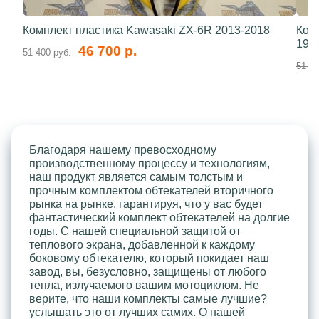
Комплект пластика Kawasaki ZX-6R 2013-2018
Ком
199
46 700 р.
51 400 руб.
51 40
Благодаря нашему превосходному
производственному процессу и технологиям,
наш продукт является самым толстым и
прочным комплектом обтекателей вторичного
рынка на рынке, гарантируя, что у вас будет
фантастический комплект обтекателей на долгие
годы. С нашей специальной защитой от
теплового экрана, добавленной к каждому
боковому обтекателю, который покидает наш
завод, вы, безусловно, защищены от любого
тепла, излучаемого вашим мотоциклом. Не
верите, что наши комплекты самые лучшие?
услышать это от лучших самих. О нашей