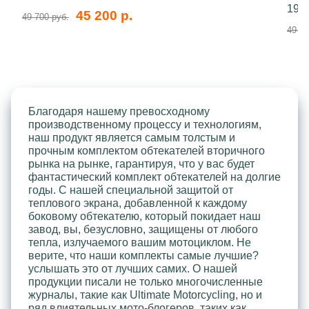
199
45 200 р.
49 700 руб.
49 70
Благодаря нашему превосходному
производственному процессу и технологиям,
наш продукт является самым толстым и
прочным комплектом обтекателей вторичного
рынка на рынке, гарантируя, что у вас будет
фантастический комплект обтекателей на долгие
годы. С нашей специальной защитой от
теплового экрана, добавленной к каждому
боковому обтекателю, который покидает наш
завод, вы, безусловно, защищены от любого
тепла, излучаемого вашим мотоциклом. Не
верите, что наши комплекты самые лучшие?
услышать это от лучших самих. О нашей
продукции писали не только многочисленные
журналы, такие как Ultimate Motorcycling, но и
ряд влиятельных мото-блогеров, таких как