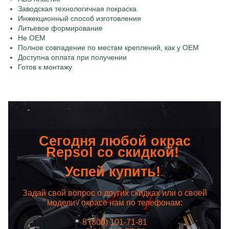
Заводская технологичная покраска
Инжекционный способ изготовления
Литьевое формирование
Не OEM
Полное совпадение по местам креплений, как у OEM
Доступна оплата при получении
Готов к монтажу
Сегодня любой окрас
Repsol со скидкой!
Успей купить!
Задай свой вопрос о других скидках или о своей
модели / окрасе нам по телефонам:
8 (800) 101-71-81