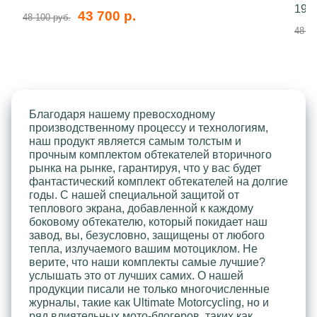
199
43 700 р.
48 100 руб.
48 10
Благодаря нашему превосходному
производственному процессу и технологиям,
наш продукт является самым толстым и
прочным комплектом обтекателей вторичного
рынка на рынке, гарантируя, что у вас будет
фантастический комплект обтекателей на долгие
годы. С нашей специальной защитой от
теплового экрана, добавленной к каждому
боковому обтекателю, который покидает наш
завод, вы, безусловно, защищены от любого
тепла, излучаемого вашим мотоциклом. Не
верите, что наши комплекты самые лучшие?
услышать это от лучших самих. О нашей
продукции писали не только многочисленные
журналы, такие как Ultimate Motorcycling, но и
ряд влиятельных мото-блогеров, таких как