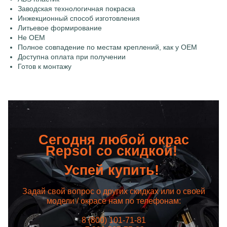
Заводская технологичная покраска
Инжекционный способ изготовления
Литьевое формирование
Не OEM
Полное совпадение по местам креплений, как у OEM
Доступна оплата при получении
Готов к монтажу
Сегодня любой окрас
Repsol со скидкой!
Успей купить!
Задай свой вопрос о других скидках или о своей
модели / окрасе нам по телефонам:
8 (800) 101-71-81