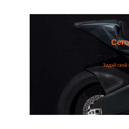
Сего
Задай свой 