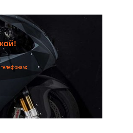
дкой!
о телефонам: