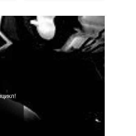
оцикл!