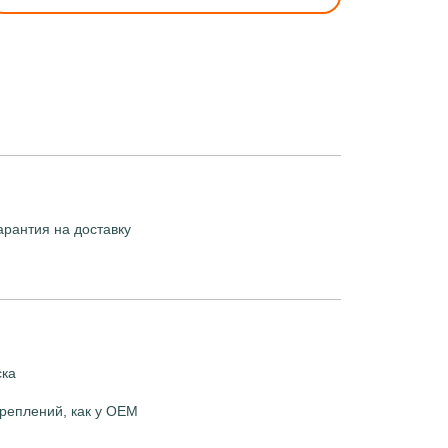
арантия на доставку
ска
реплений, как у OEM