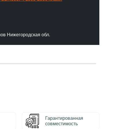
"Отлич
сервис
качест
нов Нижегородская обл.
– Серг
Гарантированная
совместимость