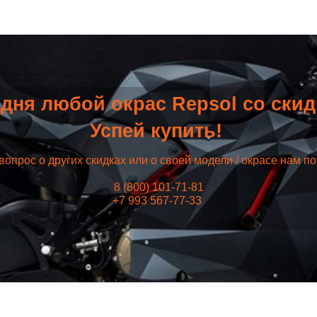
дня любой окрас Repsol со ски
Успей купить!
вопрос о других скидках или о своей модели / окрасе нам п
8 (800) 101-71-81
+7 993 567-77-33