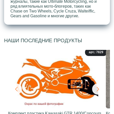
журналы, такие как Ultimate Motorcycling, но и
ряд влиятельных мото-блогеров, таких как
Chase on Two Wheels, Cycle Cruza, Walteiffic,
Gears and Gasoline и многие другие.
НАШИ ПОСЛЕДНИЕ ПРОДУКТЫ
арт.: 7829
Комплект пластика Kawasaki GTR 1400/Concours
Ком