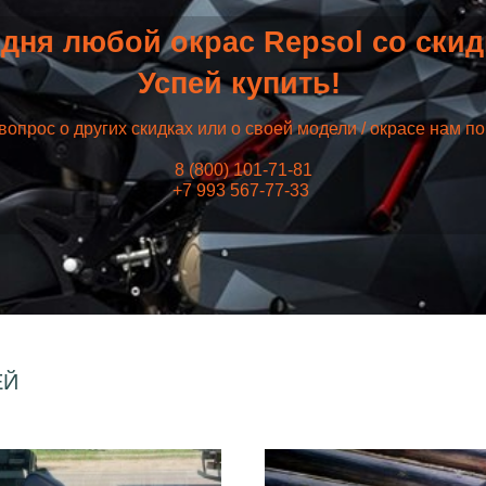
дня любой окрас Repsol со ски
Успей купить!
вопрос о других скидках или о своей модели / окрасе нам п
8 (800) 101-71-81
+7 993 567-77-33
ЕЙ