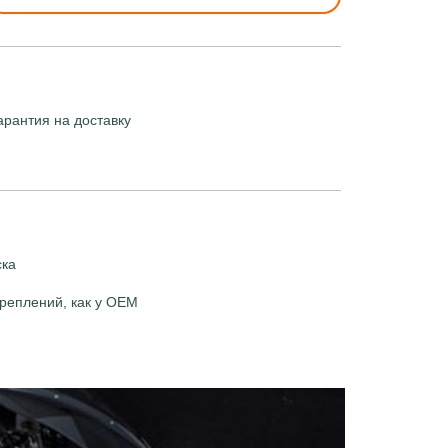
арантия на доставку
ска
реплений, как у OEM