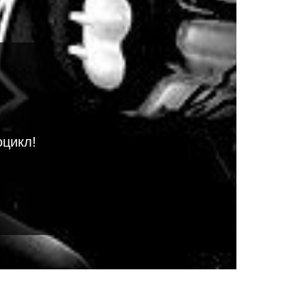
оцикл!