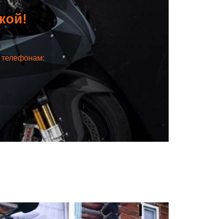
дкой!
о телефонам: