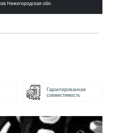
нов Нижегородская обл.
– Серг
Гарантированная
совместимость