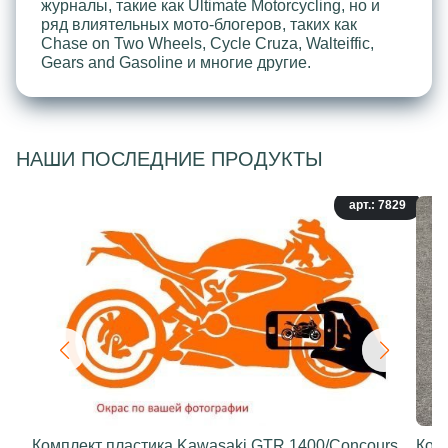
журналы, такие как Ultimate Motorcycling, но и
ряд влиятельных мото-блогеров, таких как
Chase on Two Wheels, Cycle Cruza, Walteiffic,
Gears and Gasoline и многие другие.
НАШИ ПОСЛЕДНИЕ ПРОДУКТЫ
арт.: 7829
Комплект пластика Kawasaki GTR 1400/Concours
Ком