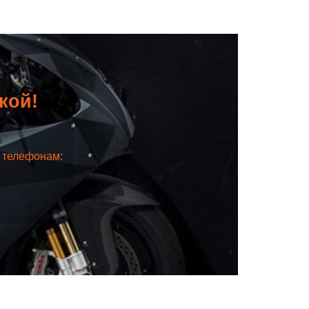
дкой!
о телефонам: