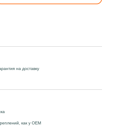
арантия на доставку
ска
реплений, как у OEM