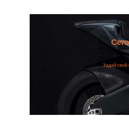
Сего
Задай свой 