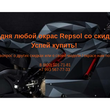
дня любой окрас Repsol со ски
Успей купить!
вопрос о других скидках или о своей модели / окрасе нам п
8 (800) 101-71-81
+7 993 567-77-33