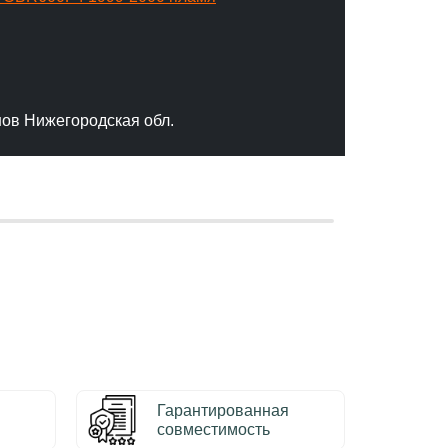
"Отлич
сервис
качест
нов Нижегородская обл.
– Серг
Гарантированная
совместимость