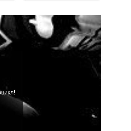
оцикл!