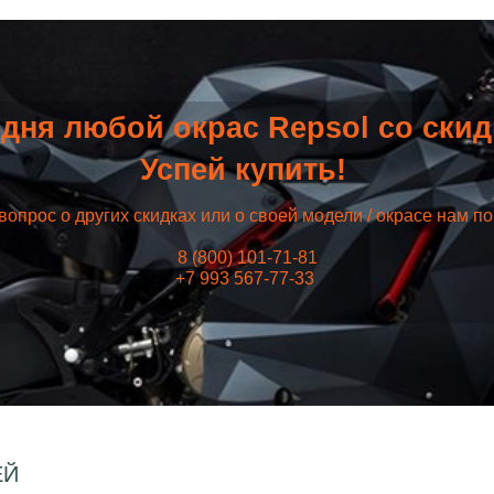
дня любой окрас Repsol со ски
Успей купить!
вопрос о других скидках или о своей модели / окрасе нам п
8 (800) 101-71-81
+7 993 567-77-33
ЕЙ