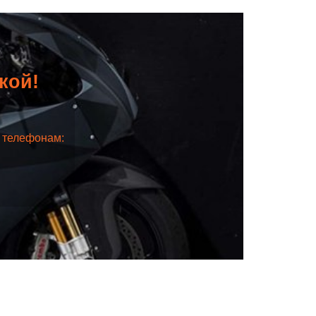
дкой!
о телефонам: