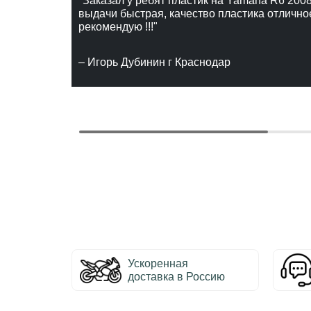
"Заказал у ребят пластик на Yamaha R6 2008
выдачи быстрая, качество пластика отлично
рекомендую !!!"
– Игорь Дубинин г Краснодар
Ускоренная
доставка в Россию