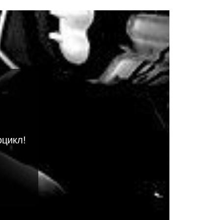
оцикл!