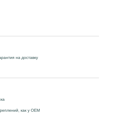
арантия на доставку
ска
реплений, как у OEM