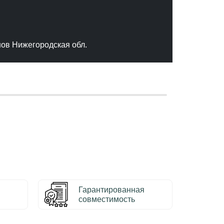
"Отлич
сервис
качест
нов Нижегородская обл.
– Серг
Гарантированная
совместимость