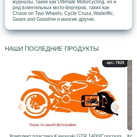
журналы, такие как Ultimate Motorcycling, но и
ряд влиятельных мото-блогеров, таких как
Chase on Two Wheels, Cycle Cruza, Walteiffic,
Gears and Gasoline и многие другие.
НАШИ ПОСЛЕДНИЕ ПРОДУКТЫ
арт.: 7829
Комплект пластика Kawasaki GTR 1400/Concours
Ком