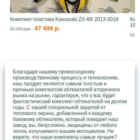
Комплект пластика Kawasaki ZX-6R 2013-2018
Ком
199
47 400 р.
52 100 руб.
52 10
Благодаря нашему превосходному
производственному процессу и технологиям,
наш продукт является самым толстым и
прочным комплектом обтекателей вторичного
рынка на рынке, гарантируя, что у вас будет
фантастический комплект обтекателей на долгие
годы. С нашей специальной защитой от
теплового экрана, добавленной к каждому
боковому обтекателю, который покидает наш
завод, вы, безусловно, защищены от любого
тепла, излучаемого вашим мотоциклом. Не
верите, что наши комплекты самые лучшие?