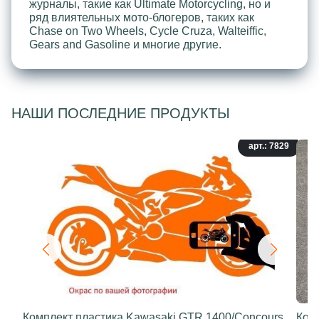
журналы, такие как Ultimate Motorcycling, но и
ряд влиятельных мото-блогеров, таких как
Chase on Two Wheels, Cycle Cruza, Walteiffic,
Gears and Gasoline и многие другие.
НАШИ ПОСЛЕДНИЕ ПРОДУКТЫ
арт.: 7829
Комплект пластика Kawasaki GTR 1400/Concours
Ком