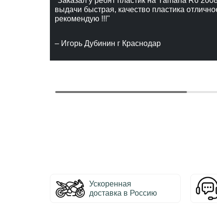
"Заказал у ребят пластик на Yamaha R6 2008
выдачи быстрая, качество пластика отлично
рекомендую !!!"
– Игорь Дубинин г Краснодар
Ускоренная
доставка в Россию