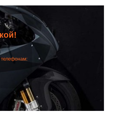
дкой!
о телефонам: