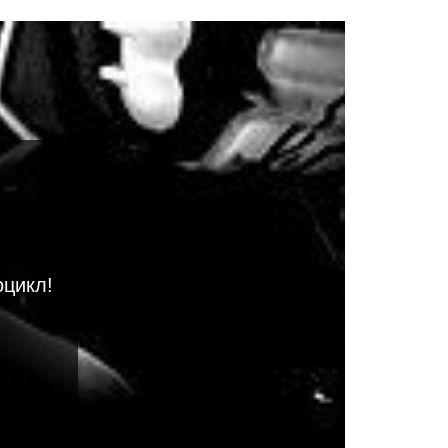
оцикл!