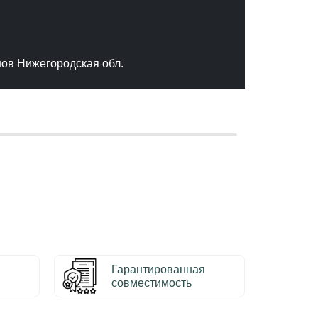
"Отлич
сервис
качест
нов Нижегородская обл.
– Серг
Гарантированная
совместимость