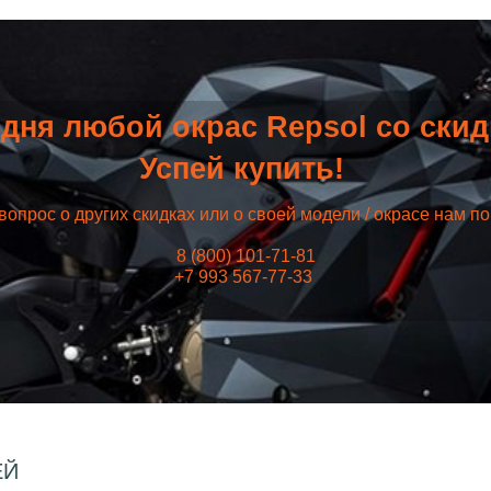
дня любой окрас Repsol со ски
Успей купить!
вопрос о других скидках или о своей модели / окрасе нам п
8 (800) 101-71-81
+7 993 567-77-33
ЕЙ