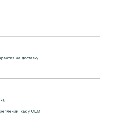
арантия на доставку
ска
реплений, как у OEM