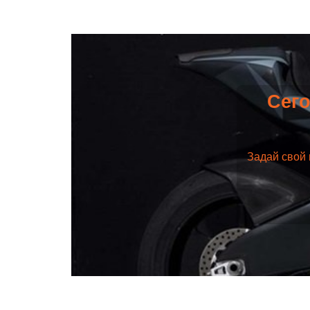
Сего
Задай свой 