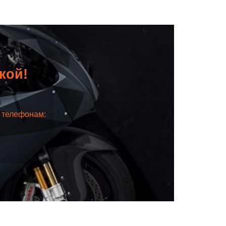
дкой!
о телефонам: