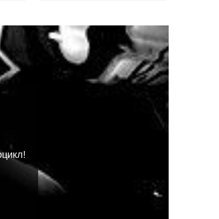
оцикл!