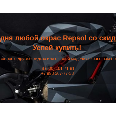
дня любой окрас Repsol со ски
Успей купить!
вопрос о других скидках или о своей модели / окрасе нам п
8 (800) 101-71-81
+7 993 567-77-33