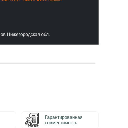
"Отлич
сервис
качест
нов Нижегородская обл.
– Серг
Гарантированная
совместимость