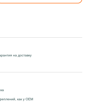
арантия на доставку
ска
реплений, как у OEM