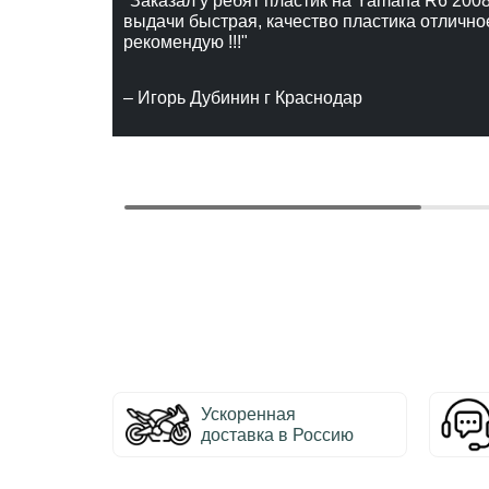
"Заказал у ребят пластик на Yamaha R6 2008
выдачи быстрая, качество пластика отлично
рекомендую !!!"
– Игорь Дубинин г Краснодар
Ускоренная
доставка в Россию