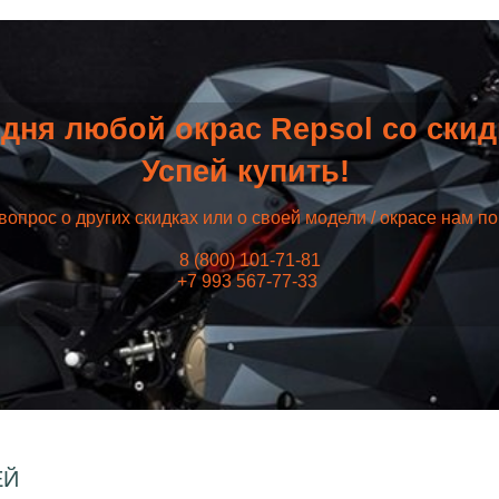
дня любой окрас Repsol со ски
Успей купить!
вопрос о других скидках или о своей модели / окрасе нам п
8 (800) 101-71-81
+7 993 567-77-33
ЕЙ