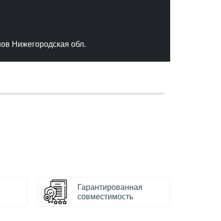
"Отлич
сервис
качест
нов Нижегородская обл.
– Серг
Гарантированная
совместимость