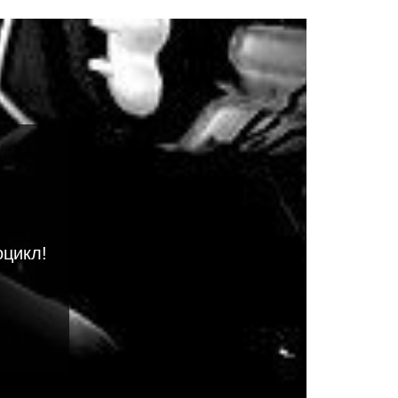
оцикл!