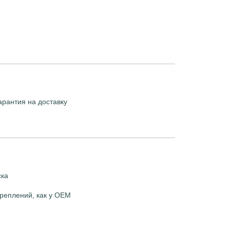
арантия на доставку
ска
реплений, как у OEM