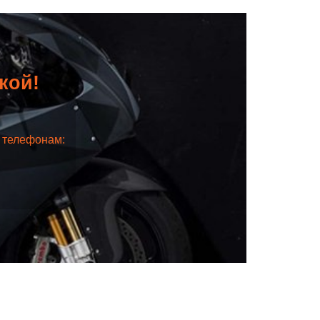
дкой!
о телефонам: