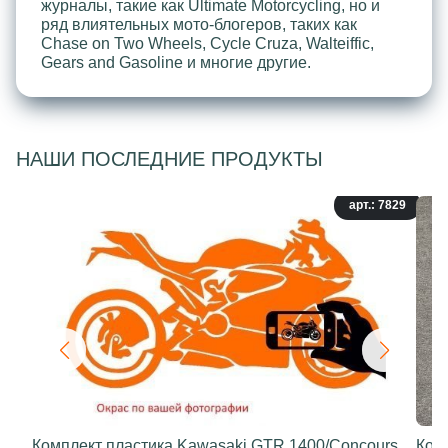
журналы, такие как Ultimate Motorcycling, но и
ряд влиятельных мото-блогеров, таких как
Chase on Two Wheels, Cycle Cruza, Walteiffic,
Gears and Gasoline и многие другие.
НАШИ ПОСЛЕДНИЕ ПРОДУКТЫ
арт.: 7829
Комплект пластика Kawasaki GTR 1400/Concours
Ком