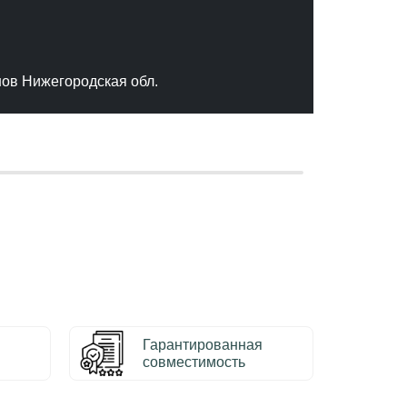
"Отлич
сервис
качест
нов Нижегородская обл.
– Серг
Гарантированная
совместимость