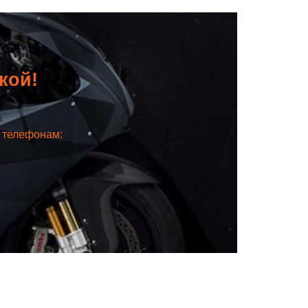
дкой!
о телефонам: