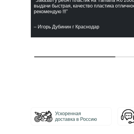
"Заказал у ребят пластик на Yamaha R6 2008
выдачи быстрая, качество пластика отлично
рекомендую !!!"
– Игорь Дубинин г Краснодар
Ускоренная
доставка в Россию