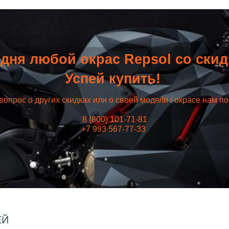
дня любой окрас Repsol со ски
Успей купить!
вопрос о других скидках или о своей модели / окрасе нам п
8 (800) 101-71-81
+7 993 567-77-33
ЕЙ