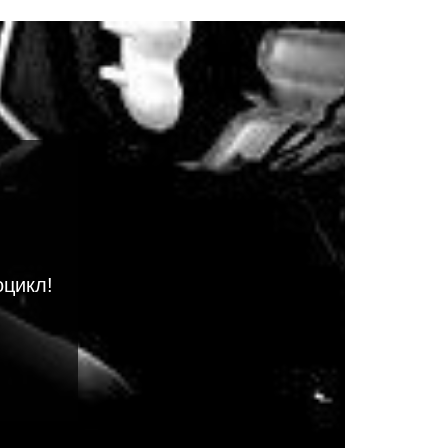
оцикл!