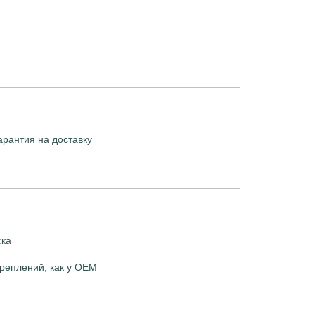
арантия на доставку
ска
реплений, как у OEM