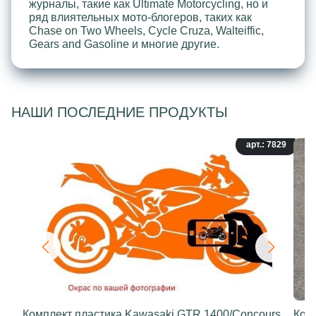
журналы, такие как Ultimate Motorcycling, но и
ряд влиятельных мото-блогеров, таких как
Chase on Two Wheels, Cycle Cruza, Walteiffic,
Gears and Gasoline и многие другие.
НАШИ ПОСЛЕДНИЕ ПРОДУКТЫ
арт.: 7829
Комплект пластика Kawasaki GTR 1400/Concours
Ком