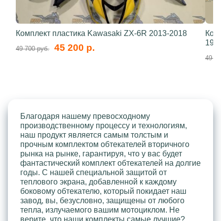
Комплект пластика Kawasaki ZX-6R 2013-2018
Ком
199
45 200 р.
49 700 руб.
49 70
Благодаря нашему превосходному
производственному процессу и технологиям,
наш продукт является самым толстым и
прочным комплектом обтекателей вторичного
рынка на рынке, гарантируя, что у вас будет
фантастический комплект обтекателей на долгие
годы. С нашей специальной защитой от
теплового экрана, добавленной к каждому
боковому обтекателю, который покидает наш
завод, вы, безусловно, защищены от любого
тепла, излучаемого вашим мотоциклом. Не
верите, что наши комплекты самые лучшие?