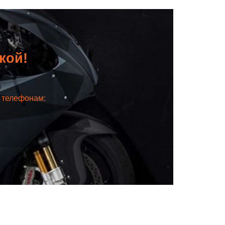
дкой!
о телефонам: