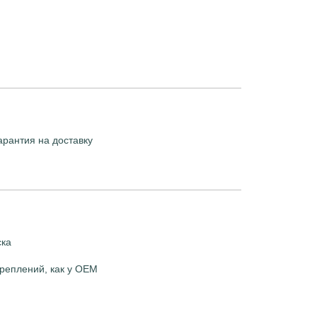
арантия на доставку
ска
реплений, как у OEM