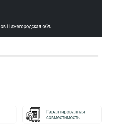
"Отлич
сервис
качест
нов Нижегородская обл.
– Серг
Гарантированная
совместимость