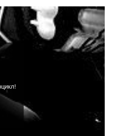
оцикл!