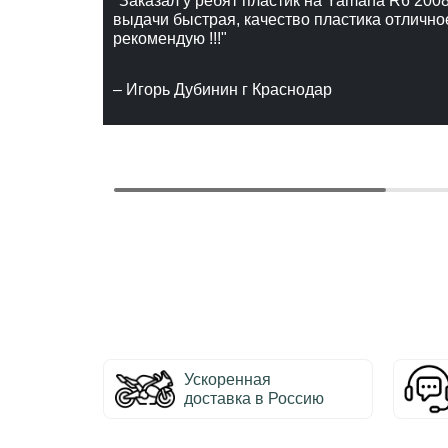
"Заказал у ребят пластик на Yamaha R6 2008
выдачи быстрая, качество пластика отлично
рекомендую !!!"
– Игорь Дубинин г Краснодар
Ускоренная
доставка в Россию