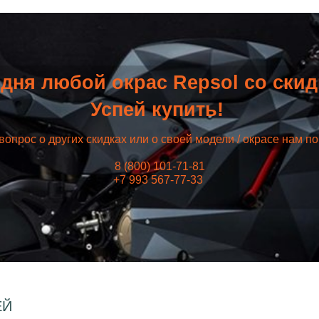
дня любой окрас Repsol со ски
Успей купить!
вопрос о других скидках или о своей модели / окрасе нам п
8 (800) 101-71-81
+7 993 567-77-33
ЕЙ