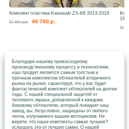
Комплект пластика Kawasaki ZX-6R 2013-2018
Ком
199
46 700 р.
51 400 руб.
51 40
Благодаря нашему превосходному
производственному процессу и технологиям,
наш продукт является самым толстым и
прочным комплектом обтекателей вторичного
рынка на рынке, гарантируя, что у вас будет
фантастический комплект обтекателей на долгие
годы. С нашей специальной защитой от
теплового экрана, добавленной к каждому
боковому обтекателю, который покидает наш
завод, вы, безусловно, защищены от любого
тепла, излучаемого вашим мотоциклом. Не
верите, что наши комплекты самые лучшие?
услышать это от лучших самих. О нашей