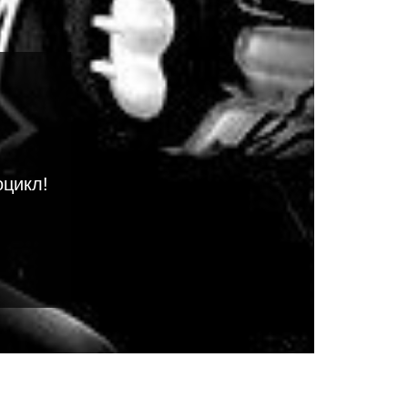
оцикл!