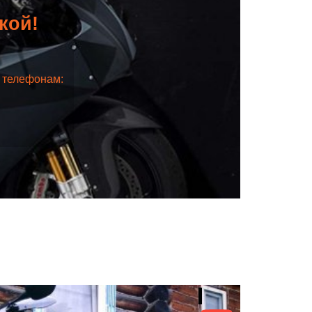
дкой!
о телефонам: