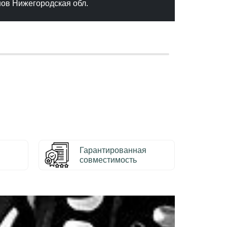
нов Нижегородская обл.
– Серг
Гарантированная
совместимость