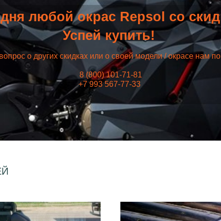
дня любой окрас Repsol со ски
Успей купить!
вопрос о других скидках или о своей модели / окрасе нам п
8 (800) 101-71-81
+7 993 567-77-33
ЕЙ