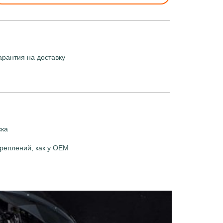
арантия на доставку
ска
реплений, как у OEM