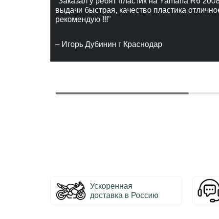
"Заказал у ребят пластик на Yamaha R6 2008
выдачи быстрая, качество пластика отлично
рекомендую !!!"
– Игорь Дубинин г Краснодар
Ускоренная
доставка в Россию