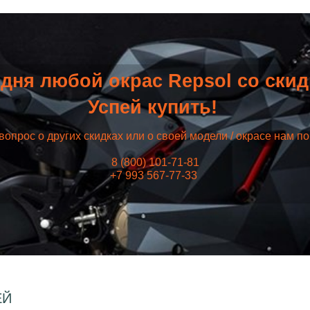
дня любой окрас Repsol со ски
Успей купить!
вопрос о других скидках или о своей модели / окрасе нам п
8 (800) 101-71-81
+7 993 567-77-33
ЕЙ