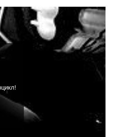
оцикл!