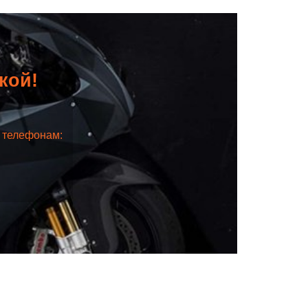
дкой!
о телефонам: