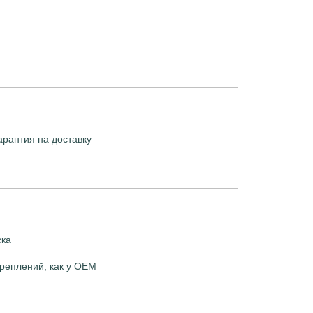
арантия на доставку
ска
реплений, как у OEM