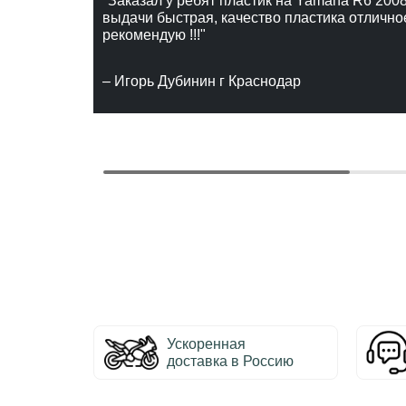
"Заказал у ребят пластик на Yamaha R6 2008
выдачи быстрая, качество пластика отлично
рекомендую !!!"
– Игорь Дубинин г Краснодар
Ускоренная
доставка в Россию