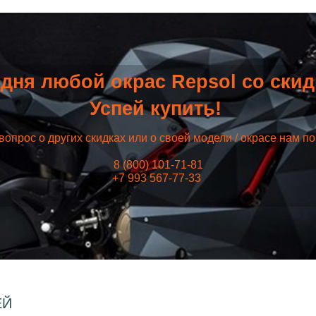
дня любой окрас Repsol со ски
Успей купить!
вопрос о других скидках или о своей модели / окрасе нам п
8 (800) 101-71-81
+7 993 567-77-33
ЕЙ