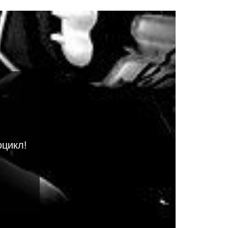
оцикл!