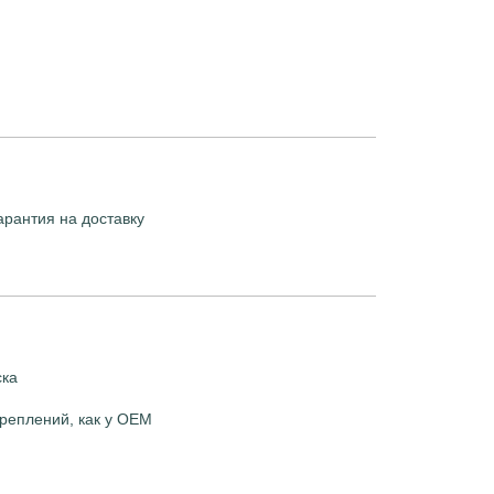
арантия на доставку
ска
реплений, как у OEM