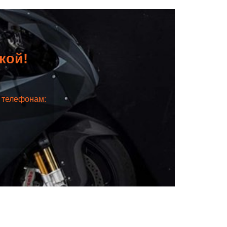
дкой!
о телефонам: