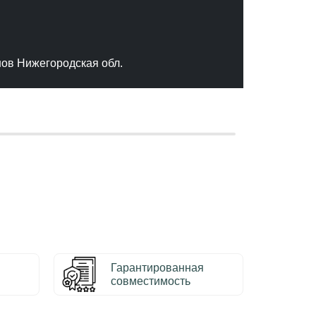
"Отлич
сервис
качест
нов Нижегородская обл.
– Серг
Гарантированная
совместимость