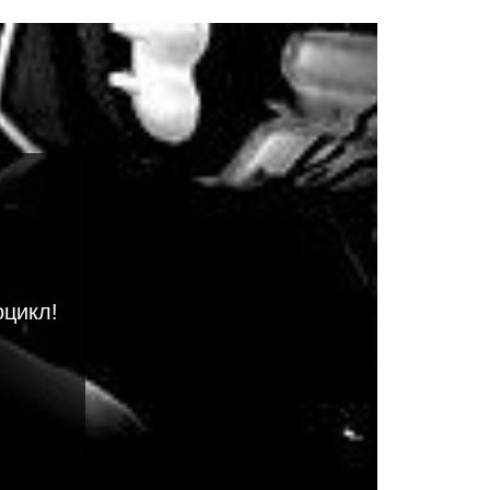
оцикл!