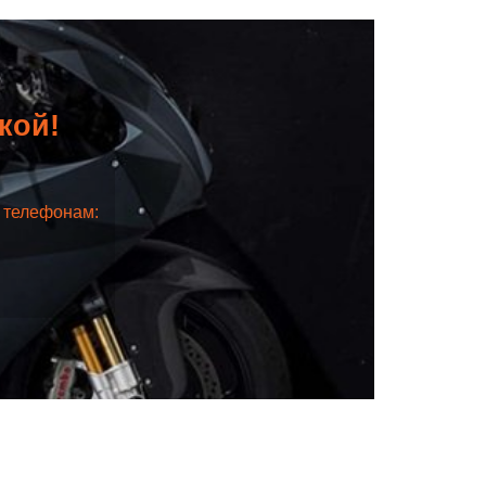
дкой!
о телефонам: