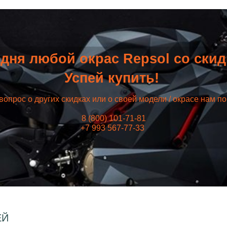
дня любой окрас Repsol со ски
Успей купить!
вопрос о других скидках или о своей модели / окрасе нам п
8 (800) 101-71-81
+7 993 567-77-33
ЕЙ