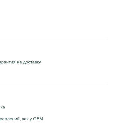
арантия на доставку
ска
реплений, как у OEM