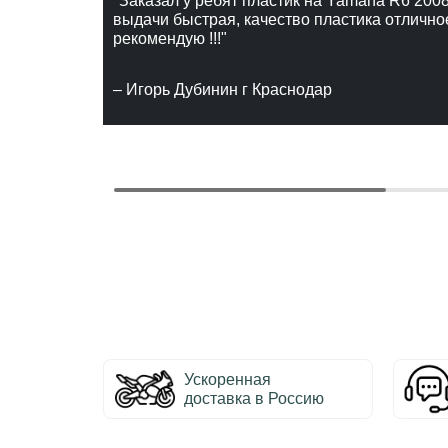
"Заказал у ребят пластик на Yamaha R6 2008
выдачи быстрая, качество пластика отлично
рекомендую !!!"
– Игорь Дубинин г Краснодар
Ускоренная
доставка в Россию