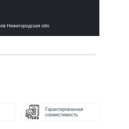
"Отлич
сервис
качест
нов Нижегородская обл.
– Серг
Гарантированная
совместимость