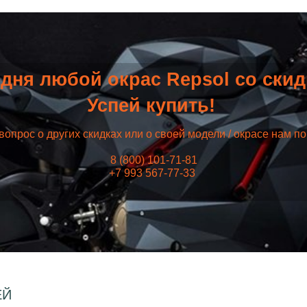
дня любой окрас Repsol со ски
Успей купить!
вопрос о других скидках или о своей модели / окрасе нам п
8 (800) 101-71-81
+7 993 567-77-33
ЕЙ