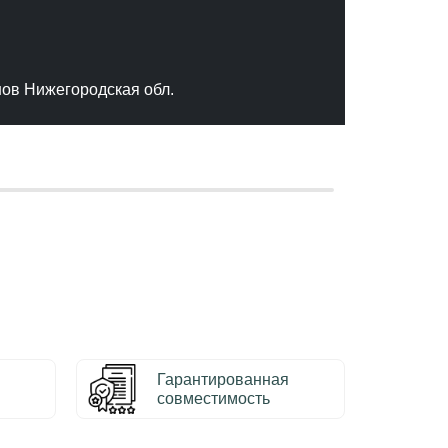
"Отлич
сервис
качест
нов Нижегородская обл.
– Серг
Гарантированная
совместимость