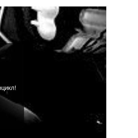
оцикл!