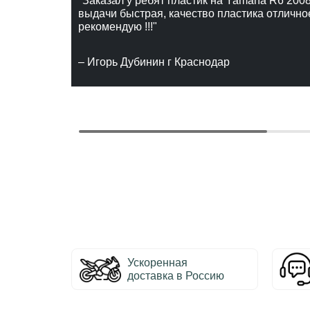
"Заказал у ребят пластик на Yamaha R6 2008
выдачи быстрая, качество пластика отлично
рекомендую !!!"
– Игорь Дубинин г Краснодар
Ускоренная
доставка в Россию