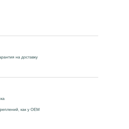
арантия на доставку
ска
реплений, как у OEM