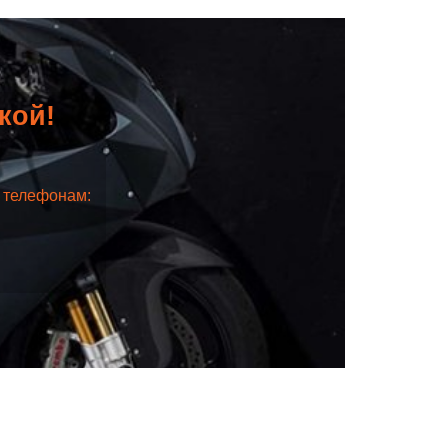
дкой!
о телефонам: