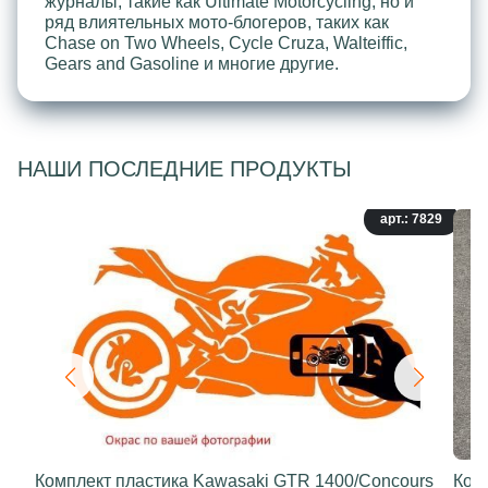
журналы, такие как Ultimate Motorcycling, но и
ряд влиятельных мото-блогеров, таких как
Chase on Two Wheels, Cycle Cruza, Walteiffic,
Gears and Gasoline и многие другие.
НАШИ ПОСЛЕДНИЕ ПРОДУКТЫ
арт.: 7829
Комплект пластика Kawasaki GTR 1400/Concours
Ком