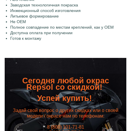
Заводская технологичная покраска
Инжекционный способ изготовления
Литьевое формирование
Не OEM
Полное совпадение по местам креплений, как у OEM
Доступна оплата при получении
Готов к монтажу
Сегодня любой окрас
Repsol со скидкой!
Успей купить!
Задай свой вопрос о других скидках или о своей
модели / окрасе нам по телефонам:
8 (800) 101-71-81