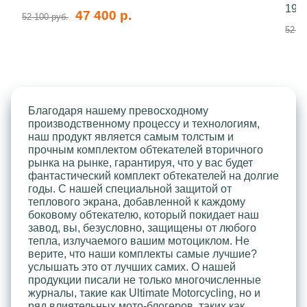
199
47 400 р.
52 100 руб.
52 10
Благодаря нашему превосходному
производственному процессу и технологиям,
наш продукт является самым толстым и
прочным комплектом обтекателей вторичного
рынка на рынке, гарантируя, что у вас будет
фантастический комплект обтекателей на долгие
годы. С нашей специальной защитой от
теплового экрана, добавленной к каждому
боковому обтекателю, который покидает наш
завод, вы, безусловно, защищены от любого
тепла, излучаемого вашим мотоциклом. Не
верите, что наши комплекты самые лучшие?
услышать это от лучших самих. О нашей
продукции писали не только многочисленные
журналы, такие как Ultimate Motorcycling, но и
ряд влиятельных мото-блогеров, таких как