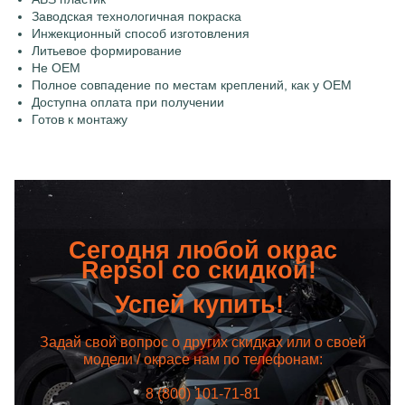
Заводская технологичная покраска
Инжекционный способ изготовления
Литьевое формирование
Не OEM
Полное совпадение по местам креплений, как у OEM
Доступна оплата при получении
Готов к монтажу
Сегодня любой окрас
Repsol со скидкой!
Успей купить!
Задай свой вопрос о других скидках или о своей
модели / окрасе нам по телефонам:
8 (800) 101-71-81