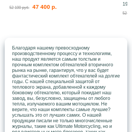
199
47 400 р.
52 100 руб.
52 10
Благодаря нашему превосходному
производственному процессу и технологиям,
наш продукт является самым толстым и
прочным комплектом обтекателей вторичного
рынка на рынке, гарантируя, что у вас будет
фантастический комплект обтекателей на долгие
годы. С нашей специальной защитой от
теплового экрана, добавленной к каждому
боковому обтекателю, который покидает наш
завод, вы, безусловно, защищены от любого
тепла, излучаемого вашим мотоциклом. Не
верите, что наши комплекты самые лучшие?
услышать это от лучших самих. О нашей
продукции писали не только многочисленные
журналы, такие как Ultimate Motorcycling, но и
ряд влиятельных мото-блогеров, таких как