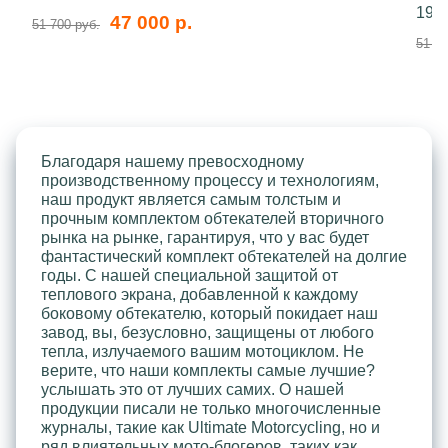
199
47 000 р.
51 700 руб.
51 70
Благодаря нашему превосходному
производственному процессу и технологиям,
наш продукт является самым толстым и
прочным комплектом обтекателей вторичного
рынка на рынке, гарантируя, что у вас будет
фантастический комплект обтекателей на долгие
годы. С нашей специальной защитой от
теплового экрана, добавленной к каждому
боковому обтекателю, который покидает наш
завод, вы, безусловно, защищены от любого
тепла, излучаемого вашим мотоциклом. Не
верите, что наши комплекты самые лучшие?
услышать это от лучших самих. О нашей
продукции писали не только многочисленные
журналы, такие как Ultimate Motorcycling, но и
ряд влиятельных мото-блогеров, таких как