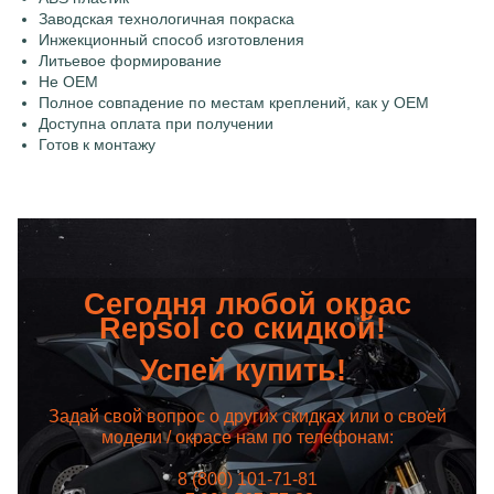
Заводская технологичная покраска
Инжекционный способ изготовления
Литьевое формирование
Не OEM
Полное совпадение по местам креплений, как у OEM
Доступна оплата при получении
Готов к монтажу
Сегодня любой окрас
Repsol со скидкой!
Успей купить!
Задай свой вопрос о других скидках или о своей
модели / окрасе нам по телефонам:
8 (800) 101-71-81