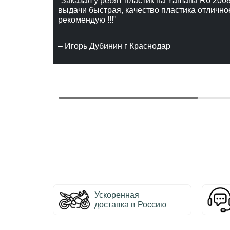
"Заказал у ребят пластик на Yamaha R6 2008
выдачи быстрая, качество пластика отлично
рекомендую !!!"
– Игорь Дубинин г Краснодар
Ускоренная
доставка в Россию