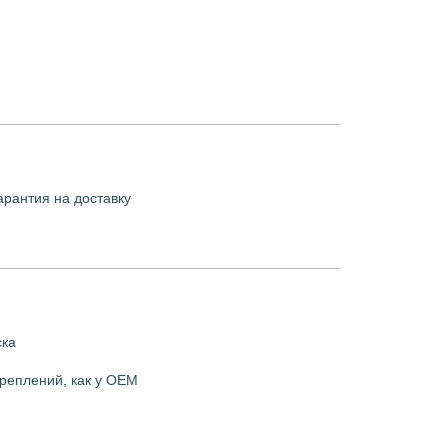
арантия на доставку
ска
реплений, как у OEM