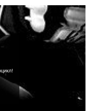
оцикл!