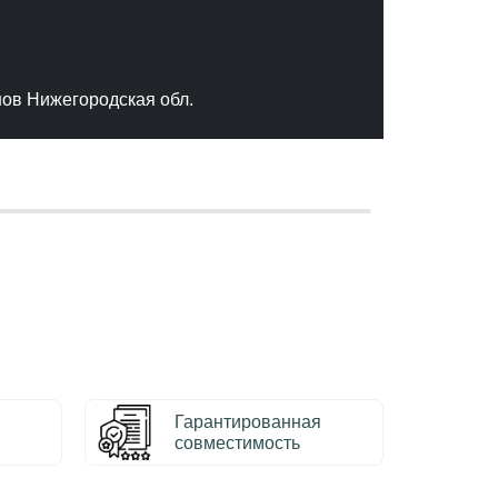
"Отлич
сервис
качест
нов Нижегородская обл.
– Серг
Гарантированная
совместимость