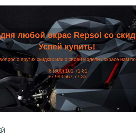
дня любой окрас Repsol со ски
Успей купить!
вопрос о других скидках или о своей модели / окрасе нам п
8 (800) 101-71-81
+7 993 567-77-33
ЕЙ