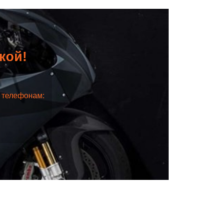
дкой!
о телефонам: