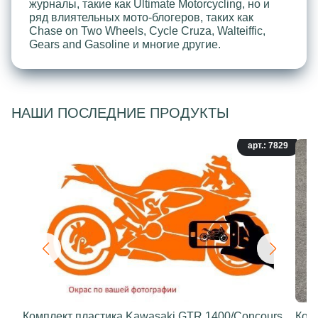
журналы, такие как Ultimate Motorcycling, но и
ряд влиятельных мото-блогеров, таких как
Chase on Two Wheels, Cycle Cruza, Walteiffic,
Gears and Gasoline и многие другие.
НАШИ ПОСЛЕДНИЕ ПРОДУКТЫ
арт.: 7829
Комплект пластика Kawasaki GTR 1400/Concours
Ком