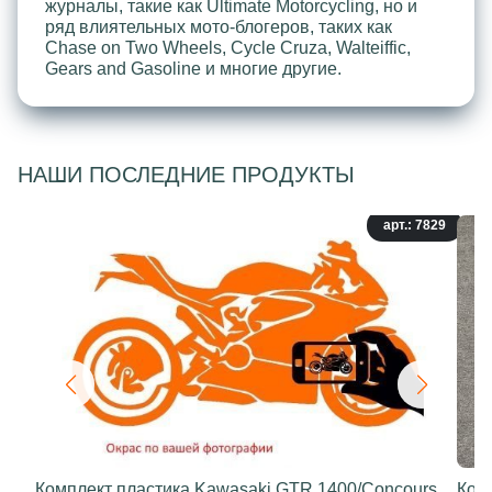
журналы, такие как Ultimate Motorcycling, но и
ряд влиятельных мото-блогеров, таких как
Chase on Two Wheels, Cycle Cruza, Walteiffic,
Gears and Gasoline и многие другие.
НАШИ ПОСЛЕДНИЕ ПРОДУКТЫ
арт.: 7829
Комплект пластика Kawasaki GTR 1400/Concours
Ком