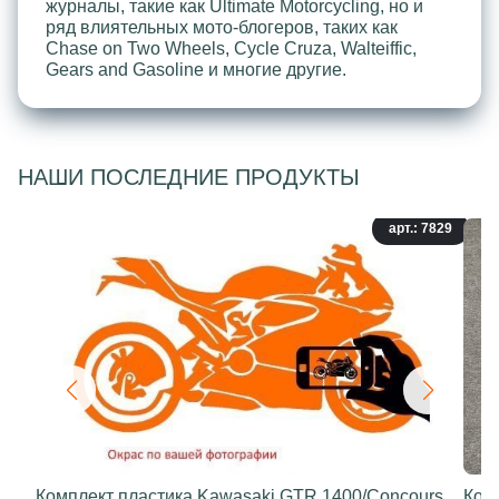
журналы, такие как Ultimate Motorcycling, но и
ряд влиятельных мото-блогеров, таких как
Chase on Two Wheels, Cycle Cruza, Walteiffic,
Gears and Gasoline и многие другие.
НАШИ ПОСЛЕДНИЕ ПРОДУКТЫ
арт.: 7829
Комплект пластика Kawasaki GTR 1400/Concours
Ком