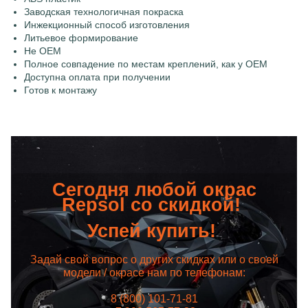
Заводская технологичная покраска
Инжекционный способ изготовления
Литьевое формирование
Не OEM
Полное совпадение по местам креплений, как у OEM
Доступна оплата при получении
Готов к монтажу
Сегодня любой окрас
Repsol со скидкой!
Успей купить!
Задай свой вопрос о других скидках или о своей
модели / окрасе нам по телефонам:
8 (800) 101-71-81