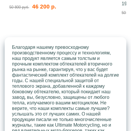
199
46 200 р.
50 800 руб.
50 80
Благодаря нашему превосходному
производственному процессу и технологиям,
наш продукт является самым толстым и
прочным комплектом обтекателей вторичного
рынка на рынке, гарантируя, что у вас будет
фантастический комплект обтекателей на долгие
годы. С нашей специальной защитой от
теплового экрана, добавленной к каждому
боковому обтекателю, который покидает наш
завод, вы, безусловно, защищены от любого
тепла, излучаемого вашим мотоциклом. Не
верите, что наши комплекты самые лучшие?
услышать это от лучших самих. О нашей
продукции писали не только многочисленные
журналы, такие как Ultimate Motorcycling, но и
ряд влиятельных мото-блогеров, таких как