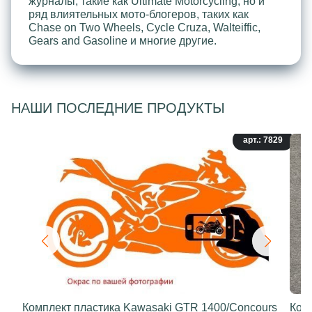
журналы, такие как Ultimate Motorcycling, но и
ряд влиятельных мото-блогеров, таких как
Chase on Two Wheels, Cycle Cruza, Walteiffic,
Gears and Gasoline и многие другие.
НАШИ ПОСЛЕДНИЕ ПРОДУКТЫ
арт.: 7829
Комплект пластика Kawasaki GTR 1400/Concours
Ком