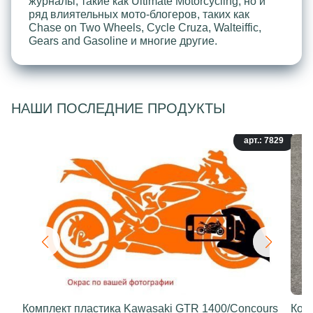
журналы, такие как Ultimate Motorcycling, но и
ряд влиятельных мото-блогеров, таких как
Chase on Two Wheels, Cycle Cruza, Walteiffic,
Gears and Gasoline и многие другие.
НАШИ ПОСЛЕДНИЕ ПРОДУКТЫ
арт.: 7829
Комплект пластика Kawasaki GTR 1400/Concours
Ком