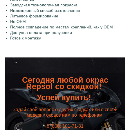
Заводская технологичная покраска
Инжекционный способ изготовления
Литьевое формирование
Не OEM
Полное совпадение по местам креплений, как у OEM
Доступна оплата при получении
Готов к монтажу
Сегодня любой окрас
Repsol со скидкой!
Успей купить!
Задай свой вопрос о других скидках или о своей
модели / окрасе нам по телефонам:
8 (800) 101-71-81