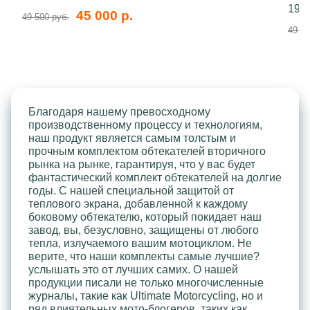
199
45 000 р.
49 500 руб.
49 50
Благодаря нашему превосходному
производственному процессу и технологиям,
наш продукт является самым толстым и
прочным комплектом обтекателей вторичного
рынка на рынке, гарантируя, что у вас будет
фантастический комплект обтекателей на долгие
годы. С нашей специальной защитой от
теплового экрана, добавленной к каждому
боковому обтекателю, который покидает наш
завод, вы, безусловно, защищены от любого
тепла, излучаемого вашим мотоциклом. Не
верите, что наши комплекты самые лучшие?
услышать это от лучших самих. О нашей
продукции писали не только многочисленные
журналы, такие как Ultimate Motorcycling, но и
ряд влиятельных мото-блогеров, таких как