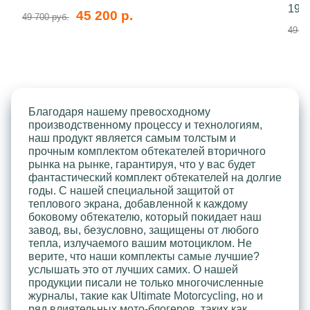
199
45 200 р.
49 700 руб.
49 70
Благодаря нашему превосходному
производственному процессу и технологиям,
наш продукт является самым толстым и
прочным комплектом обтекателей вторичного
рынка на рынке, гарантируя, что у вас будет
фантастический комплект обтекателей на долгие
годы. С нашей специальной защитой от
теплового экрана, добавленной к каждому
боковому обтекателю, который покидает наш
завод, вы, безусловно, защищены от любого
тепла, излучаемого вашим мотоциклом. Не
верите, что наши комплекты самые лучшие?
услышать это от лучших самих. О нашей
продукции писали не только многочисленные
журналы, такие как Ultimate Motorcycling, но и
ряд влиятельных мото-блогеров, таких как