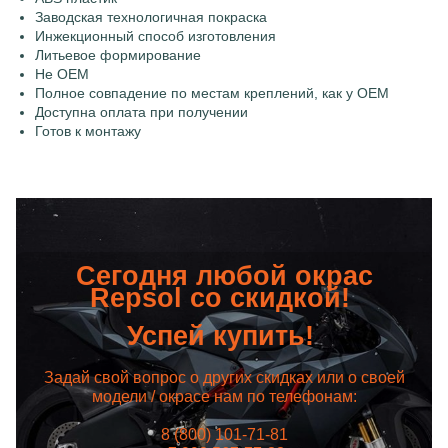
Заводская технологичная покраска
Инжекционный способ изготовления
Литьевое формирование
Не OEM
Полное совпадение по местам креплений, как у OEM
Доступна оплата при получении
Готов к монтажу
Сегодня любой окрас
Repsol со скидкой!
Успей купить!
Задай свой вопрос о других скидках или о своей
модели / окрасе нам по телефонам:
8 (800) 101-71-81