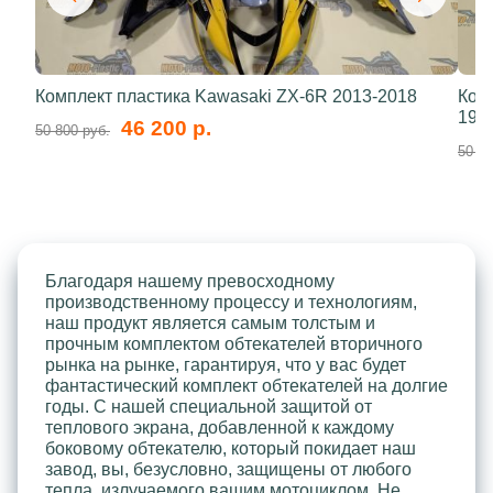
Комплект пластика Kawasaki ZX-6R 2013-2018
Ком
199
46 200 р.
50 800 руб.
50 80
Благодаря нашему превосходному
производственному процессу и технологиям,
наш продукт является самым толстым и
прочным комплектом обтекателей вторичного
рынка на рынке, гарантируя, что у вас будет
фантастический комплект обтекателей на долгие
годы. С нашей специальной защитой от
теплового экрана, добавленной к каждому
боковому обтекателю, который покидает наш
завод, вы, безусловно, защищены от любого
тепла, излучаемого вашим мотоциклом. Не