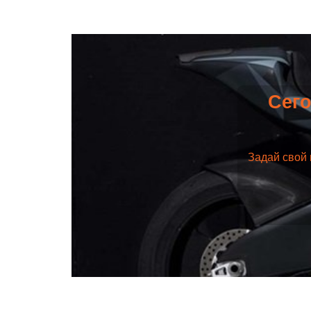
Сего
Задай свой 