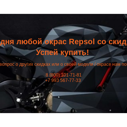
дня любой окрас Repsol со ски
Успей купить!
вопрос о других скидках или о своей модели / окрасе нам п
8 (800) 101-71-81
+7 993 567-77-33