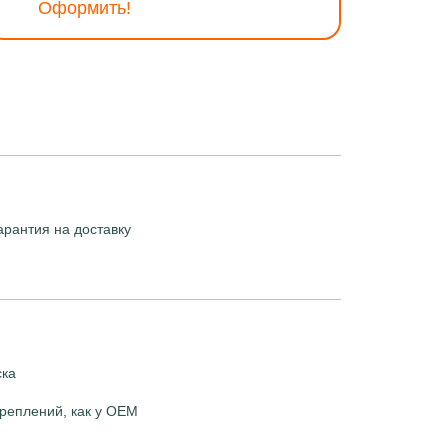
Оформить!
арантия на доставку
ска
реплений, как у OEM