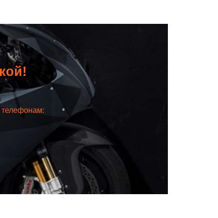
дкой!
о телефонам: