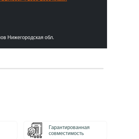
"Отлич
сервис
качест
нов Нижегородская обл.
– Серг
Гарантированная
совместимость