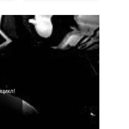
оцикл!