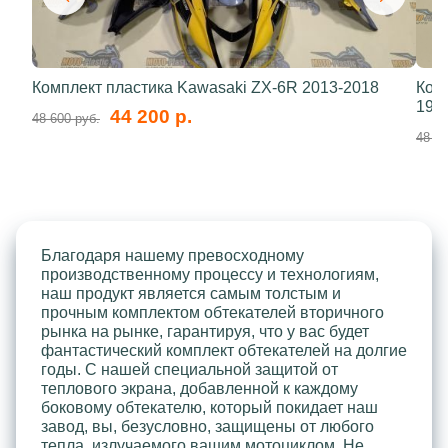
Комплект пластика Kawasaki ZX-6R 2013-2018
Ком
199
44 200 р.
48 600 руб.
48 60
Благодаря нашему превосходному
производственному процессу и технологиям,
наш продукт является самым толстым и
прочным комплектом обтекателей вторичного
рынка на рынке, гарантируя, что у вас будет
фантастический комплект обтекателей на долгие
годы. С нашей специальной защитой от
теплового экрана, добавленной к каждому
боковому обтекателю, который покидает наш
завод, вы, безусловно, защищены от любого
тепла, излучаемого вашим мотоциклом. Не