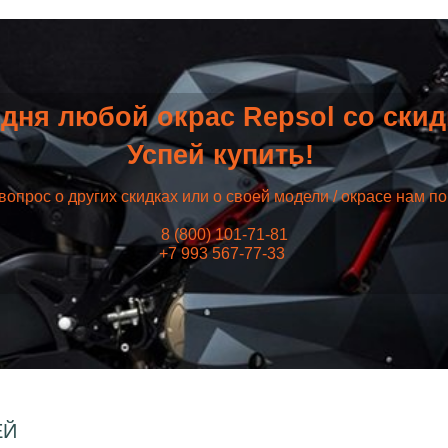
дня любой окрас Repsol со ски
Успей купить!
вопрос о других скидках или о своей модели / окрасе нам п
8 (800) 101-71-81
+7 993 567-77-33
ЕЙ