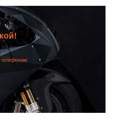
дкой!
о телефонам: