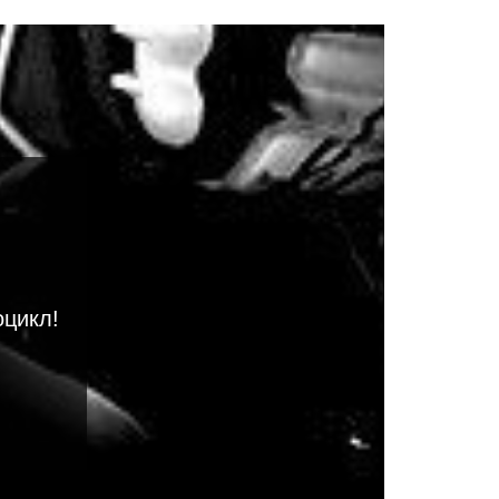
оцикл!