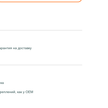
арантия на доставку
ска
реплений, как у OEM