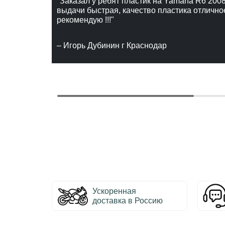
"Заказал у ребят пластик на Yamaha R6 2008
выдачи быстрая, качество пластика отлично
рекомендую !!!"
– Игорь Дубинин г Краснодар
Ускоренная
доставка в Россию