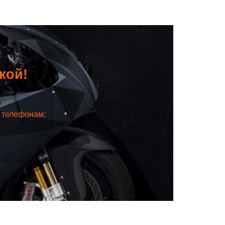
дкой!
о телефонам: