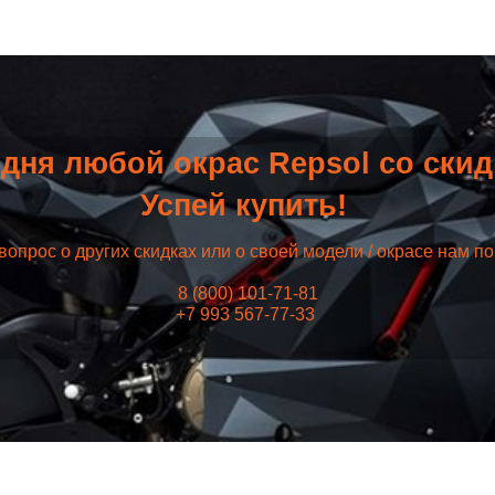
дня любой окрас Repsol со ски
Успей купить!
вопрос о других скидках или о своей модели / окрасе нам п
8 (800) 101-71-81
+7 993 567-77-33