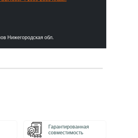
"Отлич
сервис
качест
нов Нижегородская обл.
– Серг
Гарантированная
совместимость