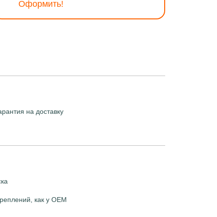
Оформить!
арантия на доставку
ска
реплений, как у OEM