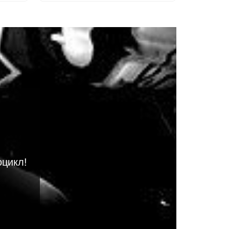
оцикл!