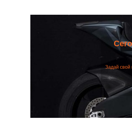
Сего
Задай свой 