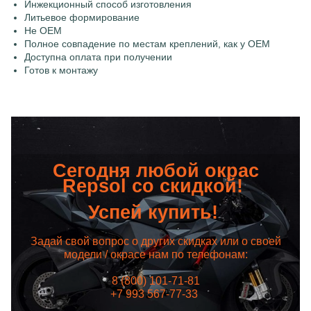
Инжекционный способ изготовления
Литьевое формирование
Не OEM
Полное совпадение по местам креплений, как у OEM
Доступна оплата при получении
Готов к монтажу
Сегодня любой окрас
Repsol со скидкой!
Успей купить!
Задай свой вопрос о других скидках или о своей
модели / окрасе нам по телефонам:
8 (800) 101-71-81
+7 993 567-77-33