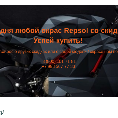
дня любой окрас Repsol со ски
Успей купить!
вопрос о других скидках или о своей модели / окрасе нам п
8 (800) 101-71-81
+7 993 567-77-33
ЕЙ