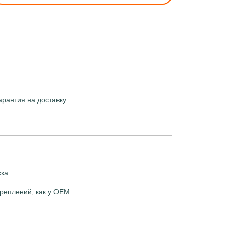
арантия на доставку
ска
реплений, как у OEM