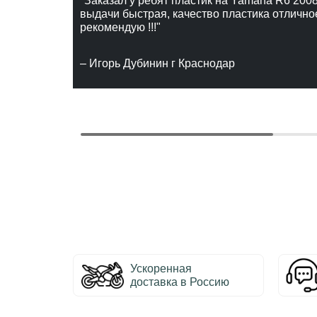
"Заказал у ребят пластик на Yamaha R6 2008
выдачи быстрая, качество пластика отлично
рекомендую !!!"
– Игорь Дубинин г Краснодар
Ускоренная
доставка в Россию