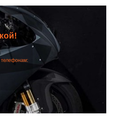
дкой!
о телефонам: