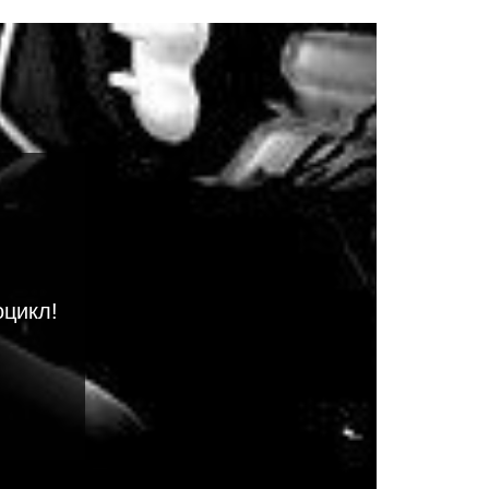
оцикл!