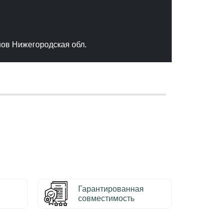
"Отлич
сервис
качест
нов Нижегородская обл.
– Серг
Гарантированная
совместимость