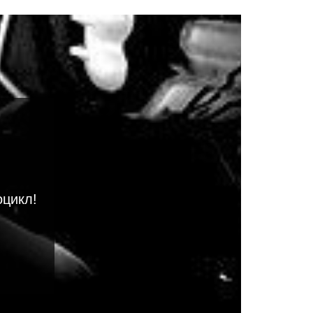
оцикл!