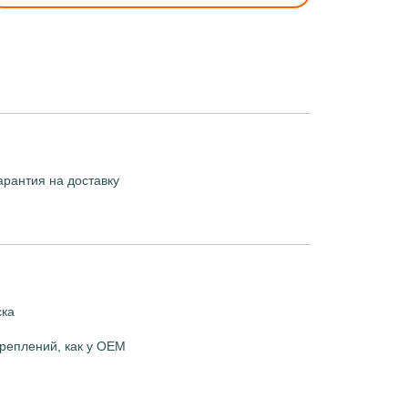
арантия на доставку
ска
реплений, как у OEM