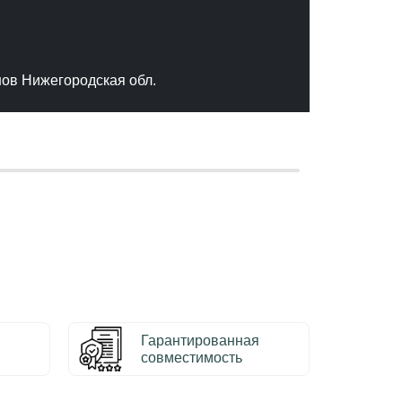
"Отлич
сервис
качест
нов Нижегородская обл.
– Серг
Гарантированная
совместимость