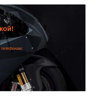
дкой!
о телефонам: