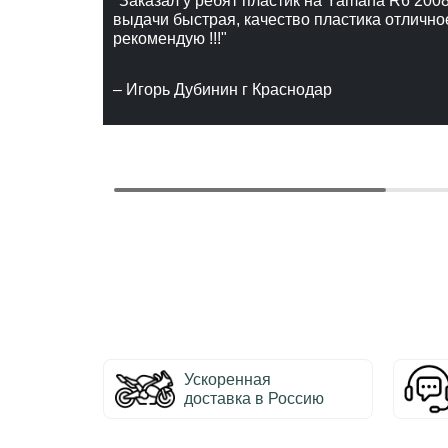
"Заказал у ребят пластик на Yamaha R6 2008
выдачи быстрая, качество пластика отлично
рекомендую !!!"
– Игорь Дубинин г Краснодар
Ускоренная
доставка в Россию