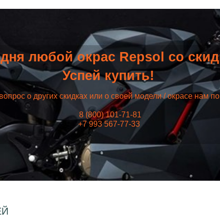
дня любой окрас Repsol со ски
Успей купить!
вопрос о других скидках или о своей модели / окрасе нам п
8 (800) 101-71-81
+7 993 567-77-33
ЕЙ